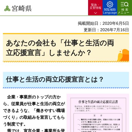
緊急・
宮崎県
災害情報
閲覧補助
検索
Language
メニュー
掲載開始日：2020年6月5日
更新日：2026年7月16日
あなたの会社も「仕事と生活の両
立応援宣言」しませんか？
仕事と生活の両立応援宣言とは？
企業・事業所のトップの方か
ら、従業員が仕事と生活の両立が
できるような、「働きや
すい職場
づくり」の取組みを宣言してもら
う制度です。
県で
は、宣言企業・事業所を登