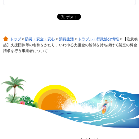
トップ
>
防災・安全・安心
>
消費生活
>
トラブル・行政処分情報
> 【注意喚
起】支援団体等の名称をかたり、いわゆる支援金の給付を持ち掛けて架空の料金
請求を行う事業者について