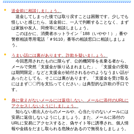
送金前に相談しましょう。
送
金してしまった後では取り戻すことは困難です。少しでも
怪しいと感じたら、送金前に、一人で判断することなく、まず
は家族や友人、同僚等に相談しましょう。
こ
のほかに、消費者ホットライン「188（いやや！）」番や
警察相談専用電話「＃9110」番等の相談窓口に相談しましょ
う。
うまい話には裏があります。詐欺を疑いましょう。
今
回悪用されたものに限らず、公的機関等を名乗る者から、
メールで突然「支援金が振り込まれました」、「支援金の受取
は期間限定」などと支援金が給付されるかのようなうまい話が
あったとしても、そこには裏があります。「支援金を受け取る
にはまず〇〇円を支払ってください」は典型的な詐欺の手口で
す。
身に覚えがないメールには返信しない、メールに添付のURLに
アクセスしないようにしましょう。
知
らない差出人からのメールや、心当たりのないメールには
安易に返信しないようにしましょう。また、メールに添付の
URLに安易にアクセスすると、偽サイト等に誘導され、個人情
報や金銭をだまし取られる危険があるので無視をしましょう。