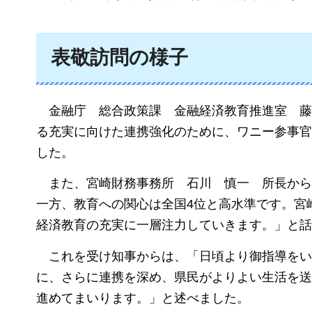
表敬訪問の様子
金
融庁
総合政策
課
金融経済
教育推進室
る充実に向けた連携強化のために、ワニー参事官
した。
また
、宮崎財務事務所
石川
慎一
所長
から
一方、教育への関心は全国4位と高水準です。宮
経済教育の充実に一層注力していきます。」と話
これを受け知事からは
、「日頃より御指導をい
に、さらに連携を深め、県民がよりよい生活を送
進めてまいります。」と述べました。