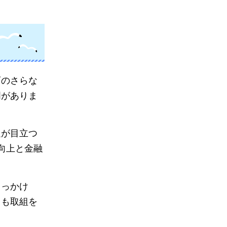
育のさらな
明がありま
足が目立つ
向上と金融
きっかけ
ても取組を