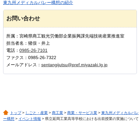
東九州メディカルバレー構想の紹介
お問い合わせ
所属：宮崎県商工観光労働部企業振興課先端技術産業推進室
担当者名：猪俣・井上
電話：
0985-26-7101
ファクス：0985-26-7322
メールアドレス：
sentangijutsu@pref.miyazaki.lg.jp
トップ
>
しごと・産業
>
商工業
>
商業・サービス業
>
東九州メディカルバレ
ー構想
>
イベント情報
> 県立延岡工業高等学校における出前授業の実施について