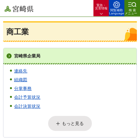
緊急・
宮崎県
災害情報
閲覧補助
検索
Language
メニュー
商工業
宮崎県企業局
連絡先
組織図
分掌事務
会計予算状況
会計決算状況
もっと見る