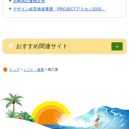
宮崎県計量検定所
デザイン経営推進事業「PROJECTアラカシ2025」
おすすめ関連サイト
トップ
>
しごと・産業
> 商工業