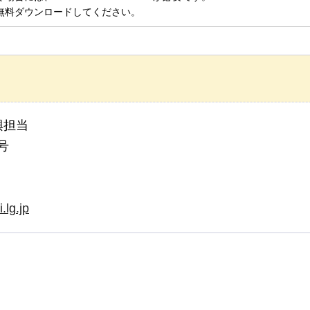
無料ダウンロードしてください。
興担当
号
lg.jp