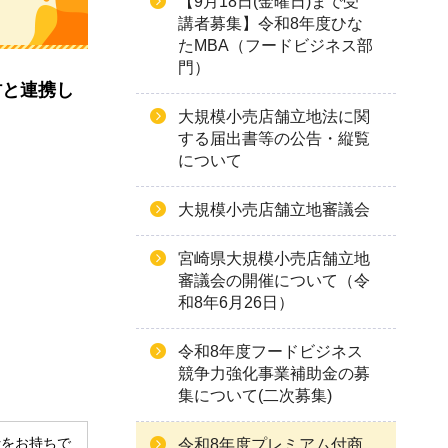
【9月18日(金曜日)まで受
講者募集】令和8年度ひな
たMBA（フードビジネス部
門）
村と連携し
大規模小売店舗立地法に関
する届出書等の公告・縦覧
について
大規模小売店舗立地審議会
宮崎県大規模小売店舗立地
審議会の開催について（令
和8年6月26日）
令和8年度フードビジネス
競争力強化事業補助金の募
集について(二次募集)
derをお持ちで
令和8年度プレミアム付商