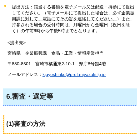
提出方法：該当する書類を電子メール又は郵送・持参にて提出
してください。（
電子メールにて提出した場合は、必ず企業振
興課に対して、電話にてその旨を連絡してください。
）また、
持参される場合の受付時間は、月曜日から金曜日（祝日を除
く）の午前9時から午後5時までとなります。
<提出先>
宮
崎県
企
業振興課
食
品・工業・情報産業担当
〒
880-8501
宮
崎市橘通東2-10-1
県
庁8号館4階
メ
ールアドレス：
kigyoshinko@pref.miyazaki.lg.jp
6.審査・選定等
(1)審査の方法