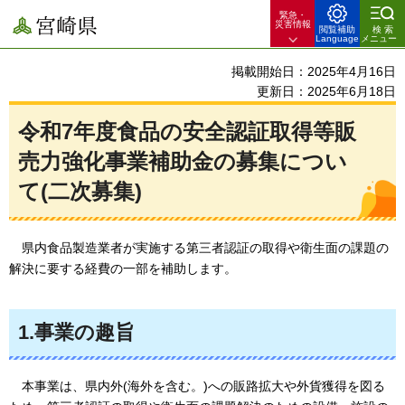
緊急・
宮崎県
災害情報
閲覧補助
検索
Language
メニュー
掲載開始日：2025年4月16日
更新日：2025年6月18日
令和7年度食品の安全認証取得等販
売力強化事業補助金の募集につい
て(二次募集)
県
内食品製造業者が実施する第三者認証の取得や衛生面の課題の
解決に要する経費の一部を補助します。
1.事業の趣旨
本
事業は、県内外(海外を含む。)への販路拡大や外貨獲得を図る