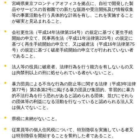
宮崎県東京フロンティアオフィスを拠点に、自社で開発した製
品やサービスの首都圏での新たな販路や受注開拓及び情報収集
等の事業活動を行う具体的な計画を有し、これを実施すること
が確実と見込まれること。
会社更生法（平成14年法律第154号）の規定に基づく更生手続
開始の申立て、民事再生法（平成11年法律第225号）の規定に
基づく再生手続開始の申立て、又は破産法（平成16年法律第75
号）の規定に基づく破産手続開始の申立てが行われていない者
であること。
法人等の役員に破産者、法律行為を行う能力を有しないもの又
は拘禁刑以上の刑に処せられている者がいないこと。
暴力団員による不当な行為の防止等に関する法律（平成3年法律
第77号）第2条第2号に掲げる暴力団及び集団的、常習的に暴力
的不法行為を行う恐れがあると認められる団体、並びにそれら
の団体等の利益になる活動を行なっていると認められる法人又
は個人でないこと。
県税に未納がないこと。
従業員等の個人住民税について、特別徴収を実施している者又
は特別徴収を開始することを誓約した者であること。