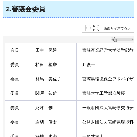
2.審議会委員
画面サイズで表示
会長
田中
保通
宮崎産業経営大学法学部教
委員
柏田
笙
磨
弁護士
委員
相馬
美
佐子
宮崎県環境保全アドバイザ
委員
関戸
知雄
宮崎大学工学部准教授
委員
財津
創
一般財団法人宮崎県交通安
委員
岩切
優太
公益財団法人宮崎県環境科
委員
築地
小織
一級建築士