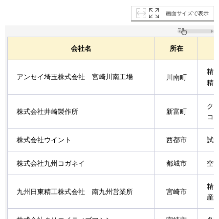
画面サイズで表示
会社名
所在
精
アンセイ埼玉株式会社
宮崎川南工場
川南町
精
ク
株式会社井崎製作所
新富町
コ
株式会社ウイント
西都市
試
株式会社九州コガネイ
都城市
空
精
九州日東精工株式会社
南九州営業所
宮崎市
産