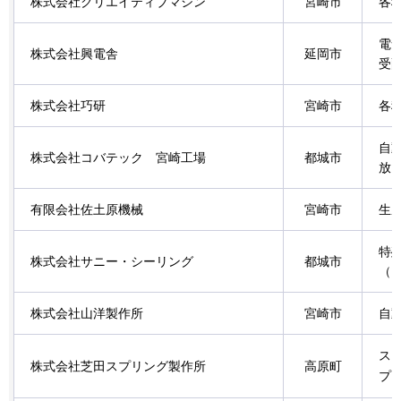
株式会社クリエイティブマシン
宮崎市
各
電
株式会社興電舎
延岡市
受
株式会社巧研
宮崎市
各
自
株式会社コバテック
宮崎工場
都城市
放
有限会社佐土原機械
宮崎市
生
特
株式会社サニー・シーリング
都城市
（
株式会社山洋製作所
宮崎市
自
ス
株式会社芝田スプリング製作所
高原町
プ