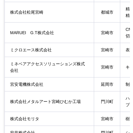
精
株式会社松尾宮崎
都城市
精
C
MARUEI
G.T株式会社
宮崎市
切
ミクロエース株式会社
宮崎市
表
ミネベアアクセスソリューションズ株式
宮崎市
キ
会社
宮安電機株式会社
延岡市
制
ハ
株式会社メタルアート宮崎ひむか工場
門川町
プ
株式会社モリタ
宮崎市
樹
安井株式会社
門川町
シ