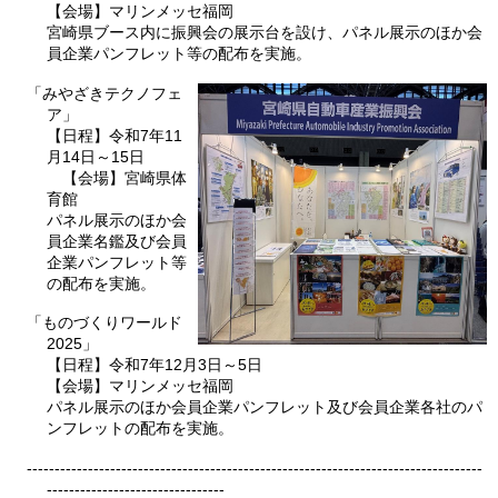
【会場】マリンメッセ福岡
宮崎県ブース内に振興会の展示台を設け、パネル展示のほか会
員企業パンフレット等の配布を実施。
「みやざきテクノフェ
ア」
【日程】令和7年11
月14日～15日
【会場】宮崎県体
育館
パネル展示のほか会
員企業名鑑及び会員
企業パンフレット等
の配布を実施
。
「ものづくりワールド
2025」
【日程】令和7年12月3日～5日
【会場】マリンメッセ福岡
パネル展示のほか会員企業パンフレット及び会員企業各社のパ
ンフレットの配布を実施。
----------------------------------------------------------------------------------
--------------------------------