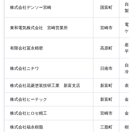
自
株式会社デンソー宮崎
国富町
製
電
東和電気株式会社
宮崎営業所
宮崎市
ケ
産
有限会社冨永精密
高原町
平
自
株式会社ニチワ
日南市
冷
株式会社花菱塗装技研工業
新富支店
新富町
表
株式会社ヒーテック
新富町
金
株式会社ヒロセ精工
宮崎市
金
株式会社福永樹脂
三股町
樹