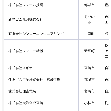
株式会社システム技研
都城市
産
えびの
自
新光ゴム九州株式会社
市
工
有限会社シンコーエンジニアリング
川南町
精
樹
株式会社シンコー精機
新富町
ア
立
株式会社スギオ
宮崎市
自
住友ゴム工業株式会社
宮崎工場
都城市
自
株式会社住吉電装
宮崎市
自
株式会社大和合成宮崎
小林市
樹