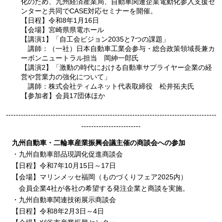
化のため、九州経済産業局、自動車関連企業電動化参入支援セ
ンターと共同でCASE対応セミナーを開催。
【日程】令和8年1月16日
【会場】宮崎県県電ホール
【講演1】「自工会ビジョン2035と7つの課題」
講師
：（一社）日本自動車工業会参与・総合政策領域長兼カ
ーボンニュートラル担当
岡紳一郎氏
【講演2】「激動の時代における自動車サプライヤー企業の経
営や営業力の強化について」
講師
：株式会社ティムネット代表取締役
松井拓夫氏
【参加者】会員17団体ほか
-------------------------------------------------------------------------------------
------------------------
九州自動車・二輪車産業振興会議主催の商談会への参加
・九州自動車部品現調化促進商談会
【日程】令和7年10月15日～17日
【会場】マリンメッセ福岡（ものづくりフェア2025内）
会員企業4社
が各社の希望する発注企業と商談を実施。
・九州自動車関連技術展示商談会
【日程】令和8年2月3日～4日