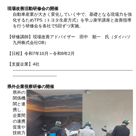
現場改善活動研修会の開催
自動車産業が大きく変化していく中で、基礎となる現場力を強
化するためTPS（トヨタ生産方式）を学ぶ座学講座と改善指導
を行う研修会を各社で5回ずつ実施。
【研修講師】現場改善アドバイザー
田
中
順
一
氏
（ダイハツ
九州株式会社OB）
【日程】令和7年10月～令和8年2月
【支援企業】4社
-------------------------------------------------------------------------------
-----------------------------
県外企業視察研修の開催
県外の
関係機
関と連
携し、
企業間
の連携
促進や
技術力