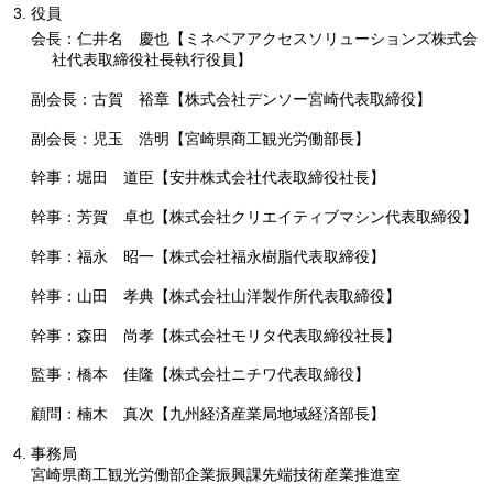
役員
会長：仁井名
慶
也【ミネベアアクセスソリューションズ株式会
社代表取締役社長執行役員】
副会長：古賀
裕章
【株式会社デンソー宮崎代表取締役】
副会長：児玉
浩明【宮崎県商工観光労働部長】
幹事：堀田
道臣
【安井株式会社代表取締役社長】
幹事：芳賀
卓也
【株式会社クリエイティブマシン代表取締役】
幹事：福永
昭一
【株式会社福永樹脂代表取締役】
幹事：山田
孝典
【株式会社山洋製作所代表取締役】
幹事：森田
尚孝【株式会社モリタ代表取締役社長】
監事：橋本
佳隆
【株式会社ニチワ代表取締役】
顧問：楠木
真
次【九州経済産業局地域経済部長】
事務局
宮崎県商工観光労働部企業振興課先端技術産業推進室