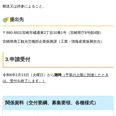
郵送又は持参によること。
提出先
〒880-8501宮崎市橘通東2丁目10番1号（宮崎県庁8号館4階）
宮崎県商工観光労働部企業振興課（工業・情報産業振興担当）
3.申請受付
令和6年2月13日（火曜日）から
随時
（予算の上限に到達したとき
は、受付を終了します。）
関係資料（交付要綱、募集要領、各種様式）