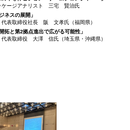
ッケージアナリスト
三
宅
賢
治氏
ジネスの展開」
代
表取締役社長
阪
文
孝氏（福岡県）
開拓と第2拠点進出で広がる可能性」
代
表取締役
大
澤
信
氏（埼玉県・沖縄県）