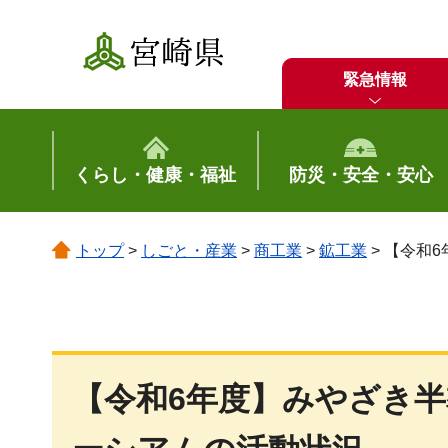
宮崎県
緊急情報
くらし・健康・福祉
防災・安全・安心
トップ
>
しごと・産業
>
商工業
>
鉱工業
> 【令和
【令和6年度】みやざき