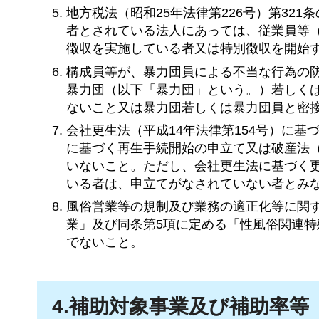
地方税法（昭和25年法律第226号）第32
者とされている法人にあっては、従業員等
徴収を実施している者又は特別徴収を開始
構成員等が、暴力団員による不当な行為の防
暴力団（以下「暴力団」という。）若しく
ないこと又は暴力団若しくは暴力団員と密
会社更生法（平成14年法律第154号）に基
に基づく再生手続開始の申立て又は破産法（
いないこと。ただし、会社更生法に基づく
いる者は、申立てがなされていない者とみ
風俗営業等の規制及び業務の適正化等に関す
業」及び同条第5項に定める「性風俗関連特
でないこと。
4.補助対象事業及び補助率等