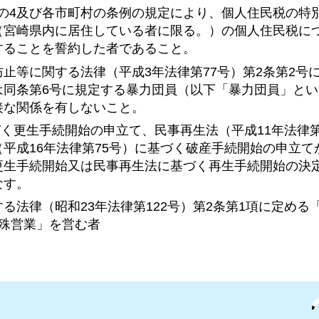
1条の4及び各市町村の条例の規定により、個人住民税の特
（宮崎県内に居住している者に限る。）の個人住民税に
することを誓約した者であること。
止等に関する法律（平成3年法律第77号）第2条第2号
は同条第6号に規定する暴力団員（以下「暴力団員」と
接な関係を有しないこと。
づく更生手続開始の申立て、民事再生法（平成11年法律第
平成16年法律第75号）に基づく破産手続開始の申立て
更生手続開始又は民事再生法に基づく再生手続開始の決
なす。
る法律（昭和23年法律第122号）第2条第1項に定める
殊営業」を営む者