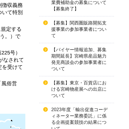
業費補助金の募集について
別徴収義務
【募集終了】
ついて特別
【募集】関西圏販路開拓支
に規定する
援事業の参加事業者につい
て
いう。）で
【バイヤー情報追加、募集
225号）
期間延長】宮崎県産品魅力
がなされて
発見商談会の参加事業者に
定を受けて
ついて
【募集】東京・百貨店にお
「風俗営
ける宮崎物産展への出店に
ついて
2023年度「輸出促進コーデ
ィネーター業務委託」に係
る企画提案競技の結果につ
いて