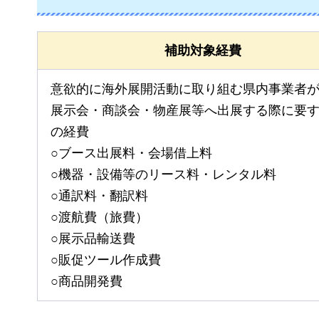
補助対象経費
意欲的に海外展開活動に取り組む県内事業者
展示会・商談会・物産展等へ出展する際に要
の経費
○ブース出展料・会場借上料
○機器・設備等のリース料・レンタル料
○通訳料・翻訳料
○渡航費（旅費）
○展示品輸送費
○販促ツール作成費
○商品開発費