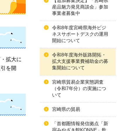
【追加募集決定】「宮崎県
産品魅力発見商談会」参加
事業者募集中
令和8年度宮崎県海外ビジ
ネスサポートデスクの運用
開始について
令和8年度海外販路開拓・
拓・拡大に
拡大支援事業費補助金の募
集開始について
取引を開
宮崎県貿易企業実態調査
（令和7年分）の実施につ
いて
宮崎県の貿易
「首都圏情報発信拠点「新
宿みやざき館KONNE」飲