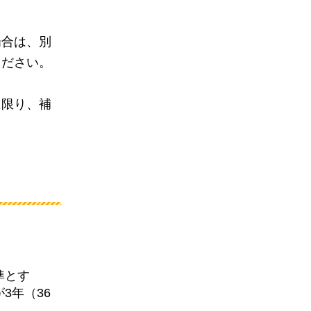
場合は、別
ください。
に限り、補
準とす
3年（36