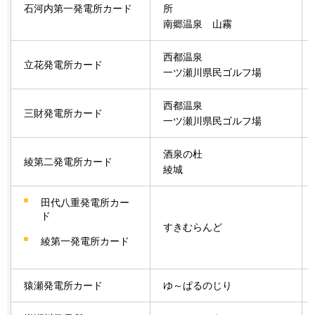
石河内第一発電所カード
所
南郷温泉
山霧
西都温泉
立花発電所カード
一ツ瀬川県民ゴルフ場
西都温泉
三財発電所カード
一ツ瀬川県民ゴルフ場
酒泉の杜
綾第二発電所カード
綾城
田代八重発電所カー
ド
すきむらんど
綾第一発電所カード
猿瀬発電所カード
ゆ～ぱるのじり