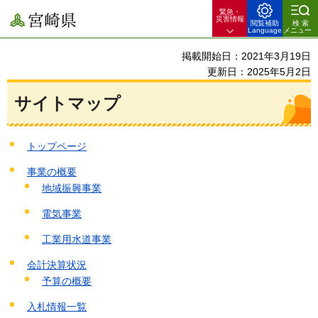
緊急・
宮崎県
災害情報
閲覧補助
検索
Language
メニュー
掲載開始日：2021年3月19日
更新日：2025年5月2日
サイトマップ
トップページ
事業の概要
地域振興事業
電気事業
工業用水道事業
会計決算状況
予算の概要
入札情報一覧