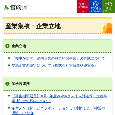
緊急・
宮崎県
災害情報
閲覧補助
検索
Language
メニュー
産業集積・企業立地
企業立地
「知事が訪問！県内企業の魅力発信事業」の実施について
立地企業の認定について（株式会社宮崎森林発電所）
産学官連携
【募集期間延長】令和8年度みやざき未来人財確保・定着事
業補助金の募集について
キヤノン（株）とコラボレーションして制作した「神話の
源流」8K映像