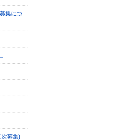
募集につ
」
次募集)