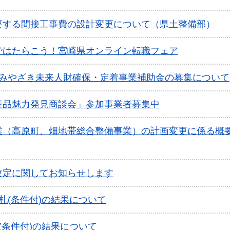
要する間接工事費の設計変更について（県土整備部）
ではたらこう！宮崎県オンライン転職フェア
度みやざき未来人財確保・定着事業補助金の募集について
産品魅力発見商談会」参加事業者募集中
業（高原町、畑地帯総合整備事業）の計画変更に係る概
改定に関してお知らせします
札(条件付)の結果について
(条件付)の結果について