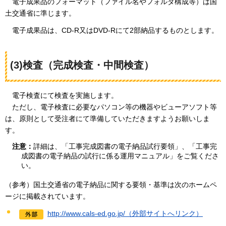
電子
成果品のフォーマット（ファイル名やフォルダ構成等）は国
土交通省に準じます。
電
子成果品は、CD-R又はDVD-Rにて2部納品するものとします。
(3)検査（完成検査・中間検査）
電子
検査にて検査を実施します。
ただし
、電子検査に必要なパソコン等の機器やビューアソフト等
は、原則として受注者にて準備していただきますようお願いしま
す。
注意：
詳細は、「工事完成図書の電子納品試行要領」、「工事完
成図書の電子納品の試行に係る運用マニュアル」をご覧くださ
い。
（参考）国土交通省の電子納品に関する要領・基準は次のホームペ
ージに掲載されています。
http://www.cals-ed.go.jp/（外部サイトへリンク）