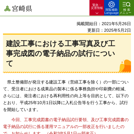
緊急・
宮崎県
災害情報
閲覧補助
検索
Language
メニュー
掲載開始日：2021年5月26日
更新日：2025年5月2日
建設工事における工事写真及び工
事完成図の電子納品の試行につい
て
県
土整備部が発注する建設工事（営繕工事を除く）の一部につい
て、受注者における成果品の製本に係る事務負担や印刷費の軽減、
さらには、発注者における再利用性の向上等を目的として、以下の
とおり、平成25年10月1日以降に入札公告等を行う工事から、試行
を開始しています。
今回、工事完成図書の
電子納品試行要領、及び工事完成図書の
電子納品の試行に係る運用マニュアルの一部改正を行いましたの
で、お知らせします。（令和3年5月1日一部改正）