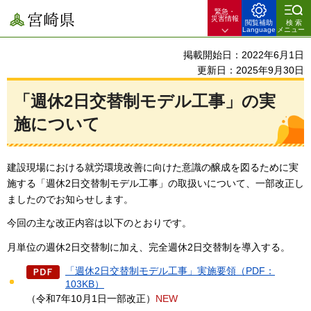
緊急・
宮崎県
災害情報
閲覧補助
検索
Language
メニュー
掲載開始日：2022年6月1日
更新日：2025年9月30日
「週休2日交替制モデル工事」の実
施について
建設現場における就労環境改善に向けた意識の醸成を図るために実
施する「週休2日交替制モデル工事」の取扱いについて、一部改正し
ましたのでお知らせします。
今回の主な改正内容は以下のとおりです。
月単位の週休2日交替制に加え、完全週休2日交替制を導入する。
「週休2日交替制モデル工事」実施要領（PDF：
103KB）
（令和7年10月1日一部改正）
NEW