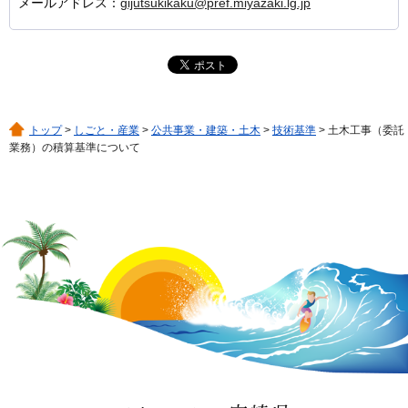
メールアドレス：
gijutsukikaku@pref.miyazaki.lg.jp
トップ
>
しごと・産業
>
公共事業・建築・土木
>
技術基準
> 土木工事（委託
業務）の積算基準について