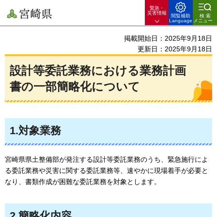
緊急・
宮崎県
災害情報
閲覧補助
検索
Language
メニュー
掲載開始日：2025年9月18日
更新日：2025年9月18日
設計等委託業務における業務計画
書の一部簡略化について
1.対象業務
宮崎県県土整備部が発注する設計等委託業務のうち、緊急施行によ
る委託業務や災害に関する委託業務等、速やかに現場着手が必要と
なり、書類作成が困難な委託業務を対象とします。
2.簡略化内容