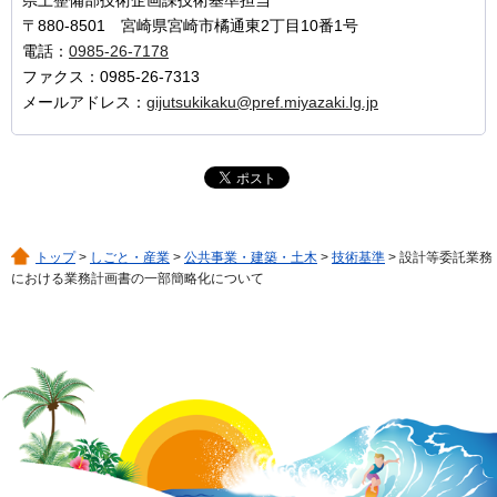
県土整備部技術企画課技術基準担当
〒880-8501 宮崎県宮崎市橘通東2丁目10番1号
電話：
0985-26-7178
ファクス：0985-26-7313
メールアドレス：
gijutsukikaku@pref.miyazaki.lg.jp
トップ
>
しごと・産業
>
公共事業・建築・土木
>
技術基準
> 設計等委託業務
における業務計画書の一部簡略化について