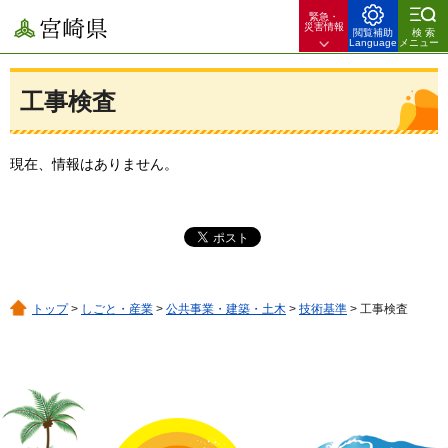
緊急・
宮崎県
災害情報
閲覧補助
検索
Language
メニュー
工事検査
現在、情報はありません。
トップ
>
しごと・産業
>
公共事業・建築・土木
>
技術基準
> 工事検査