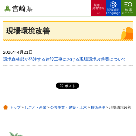
緊急・
宮崎県
災害情報
閲覧補助
検索
Language
メニュー
現場環境改善
2026年4月21日
環境森林部が発注する建設工事における現場環境改善費について
トップ
>
しごと・産業
>
公共事業・建築・土木
>
技術基準
> 現場環境改善