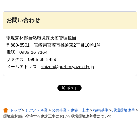
お問い合わせ
環境森林部自然環境課技術管理担当
〒880-8501 宮崎県宮崎市橘通東2丁目10番1号
電話：
0985-26-7164
ファクス：0985-38-8489
メールアドレス：
shizen@pref.miyazaki.lg.jp
トップ
>
しごと・産業
>
公共事業・建築・土木
>
技術基準
>
現場環境改善
>
環境森林部が発注する建設工事における現場環境改善費について