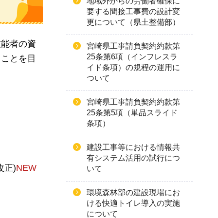
地域外からの労働者確保に
要する間接工事費の設計変
更について（県土整備部）
技能者の資
宮崎県工事請負契約約款第
25条第6項（インフレスラ
ることを目
イド条項）の規程の運用に
ついて
宮崎県工事請負契約約款第
25条第5項（単品スライド
条項）
建設工事等における情報共
有システム活用の試行につ
改正)
NEW
いて
環境森林部の建設現場にお
ける快適トイレ導入の実施
について