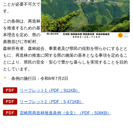
ことが必要不可欠で
す。
この条例は、再造林
を推進するための基
本理念を定め、県の
責務並びに市町村、
森林所有者、森林組合、事業者及び県民の役割を明らかにするとと
もに、再造林の推進に関する県の施策の基本となる事項を定めるこ
とにより、県民の安全・安心で豊かな暮らしを実現することを目的
としています。
条例の施行日：令和6年7月2日
リーフレット1（PDF：911KB）
リーフレット2（PDF：5,471KB）
宮崎県再造林推進条例（全文）（PDF：508KB）