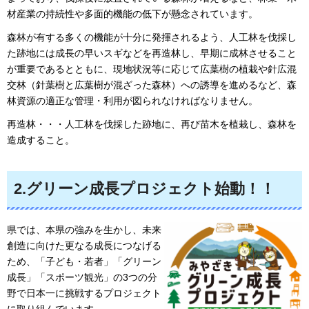
材産業の持続性や多面的機能の低下が懸念されています。
森林が有する多くの機能が十分に発揮されるよう、人工林を伐採し
た跡地には成長の早いスギなどを再造林し、早期に成林させること
が重要であるとともに、現地状況等に応じて広葉樹の植栽や針広混
交林（針葉樹と広葉樹が混ざった森林）への誘導を進めるなど、森
林資源の適正な管理・利用が図られなければなりません。
再造林・・・人工林を伐採した跡地に、再び苗木を植栽し、森林を
造成すること。
2.グリーン成長プロジェクト始動！！
県では、本県の強みを生かし、未来
創造に向けた更なる成長につなげる
ため、「子ども・若者」「グリーン
成長」「スポーツ観光」の3つの分
野で日本一に挑戦するプロジェクト
に取り組んでいます。