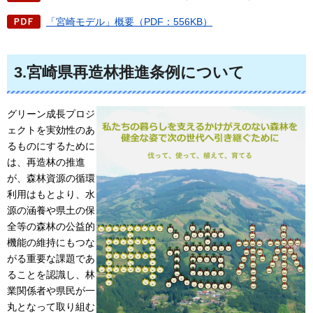
「宮崎モデル」概要（PDF：556KB）
3.宮崎県再造林推進条例について
グリーン成長プロジ
ェクトを実効性のあ
るものにするために
は、再造林の推進
が、森林資源の循環
利用はもとより、水
源の涵養や県土の保
全等の森林の公益的
機能の維持にもつな
がる重要な課題であ
ることを認識し、林
業関係者や県民が一
丸となって取り組む