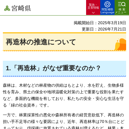
緊急・
宮崎県
災害情報
閲覧補助
検索
Language
メニュー
掲載開始日：2025年3月19日
更新日：2026年7月21日
再造林の推進について
1.「再造林」がなぜ重要なのか？
森林は、木材などの林産物の供給はもとより、水を貯え、生物多様
性を育み、県土の保全や地球温暖化対策の上で重要な役割を果たす
など、多面的な機能を有しており、私たちの安全・安心な生活を守
る「緑の社会資本」です。
一方で、林業採算性の悪化や森林所有者の経営意欲低下、再造林の
担い手不足等の様々な要因により、近年、再造林率は70％台にとど
まっており、伐採後に放置されている森林が増えるなど、林業・木