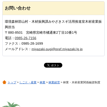
お問い合わせ
環境森林部山村・木材振興課みやざきスギ活用推進室木材産業振
興担当
〒880-8501 宮崎県宮崎市橘通東2丁目10番1号
電話：
0985-26-7156
ファクス：0985-28-1699
メールアドレス：
miyazaki-sugi@pref.miyazaki.lg.jp
トップ
>
しごと・産業
>
林業
>
林業経営
> 林業・木材産業関係融資制度