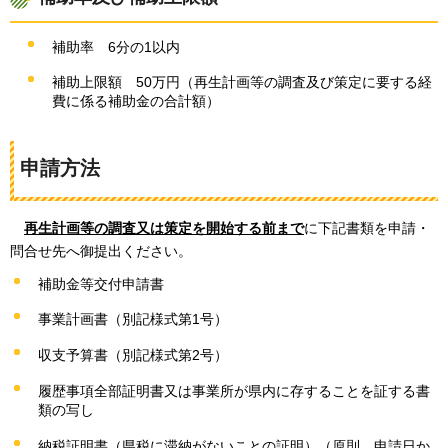
補助率
6分の1以内
補助上限額
50万円（
再生計画等の調査及び策定に要する経
費に係る補助金の合計額）
申請方法
再生計画等の調査又は策定を開始する前まで
に下記書類を申請・
問合せ先へ御提出ください。
補助金等交付申請書
事業計画書（別記様式第1号）
収支予算書（別記様式第2号）
履歴事項全部証明書又は事業所が県内に存することを証する書
類の写し
納税証明書（県税に滞納がないことの証明）（原則、申請日か