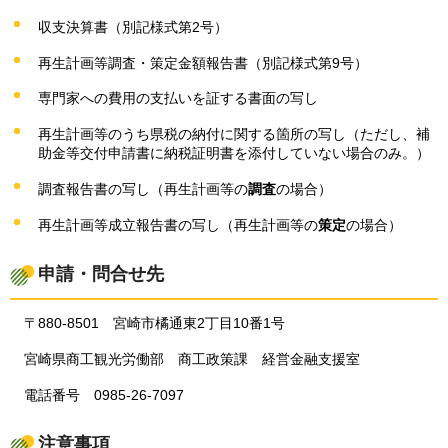
収支決算書（別記様式第2号）
再生計画等調査・策定金額報告書（別記様式第9号）
専門家への費用の支払いを証する書面の写し
再生計画等のうち県税の納付に関する箇所の写し（ただし、補
助金等交付申請書に納税証明書を添付していない場合のみ。）
調査報告書の写し（再生計画等の
調査
の場合）
再生計画等成立報告書の写し（再生計画等の
策定
の場合）
申請・問合せ先
〒880-8501
宮
崎市橘通東2丁目10番1号
宮崎県商工観光労働部
商
工政策課
経
営金融支援室
電話番号
0
985-26-7097
注意事項