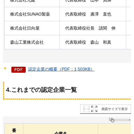
株式会社九建
代表取締役
山
本
貞輝
株式会社SUNAO製薬
代表取締役
廣澤
直也
株式会社日向屋
代表取締役社長
請関
伸
森山工業株式会社
代表取締役
森山
和真
認定企業の概要（PDF：1,503KB）
4.これまでの認定企業一覧
画面サイズで表示
番
企業名