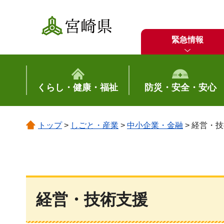
宮崎県
緊急情報
くらし・健康・福祉
防災・安全・安心
トップ
>
しごと・産業
>
中小企業・金融
> 経営・
経営・技術支援