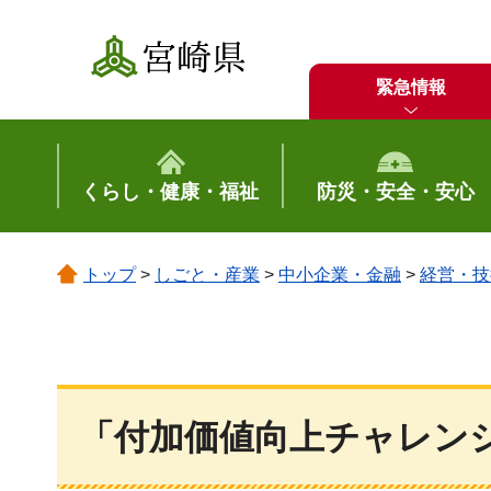
宮崎県
緊急情報
くらし・健康・福祉
防災・安全・安心
トップ
>
しごと・産業
>
中小企業・金融
>
経営・技
「付加価値向上チャレン