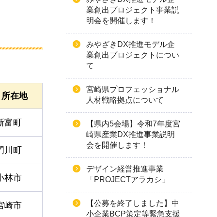
業創出プロジェクト事業説
明会を開催します！
みやざきDX推進モデル企
業創出プロジェクトについ
て
宮崎県プロフェッショナル
所在地
人材戦略拠点について
新富町
【県内5会場】令和7年度宮
崎県産業DX推進事業説明
会を開催します！
門川町
デザイン経営推進事業
小林市
「PROJECTアラカシ」
【公募を終了しました】中
宮崎市
小企業BCP策定等緊急支援