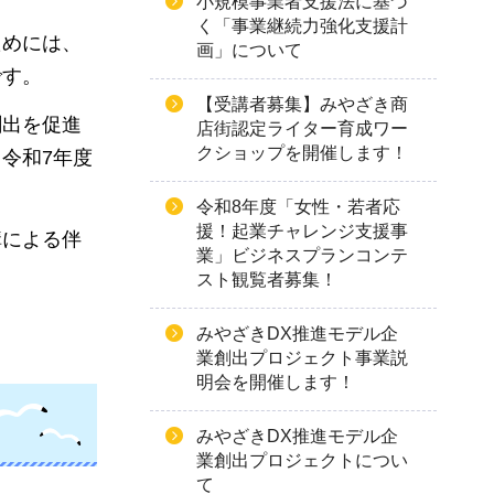
小規模事業者支援法に基づ
く「事業継続力強化支援計
ためには、
画」について
です。
【受講者募集】みやざき商
創出を促進
店街認定ライター育成ワー
クショップを開催します！
令和7年度
令和8年度「女性・若者応
援！起業チャレンジ支援事
構による伴
業」ビジネスプランコンテ
スト観覧者募集！
みやざきDX推進モデル企
業創出プロジェクト事業説
明会を開催します！
みやざきDX推進モデル企
業創出プロジェクトについ
て