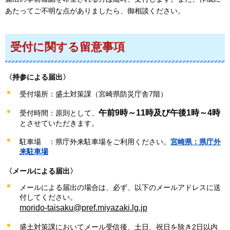
あたってご不明な点がありましたら、御相談ください。
受付に関する留意事項
〈持参による届出〉
受付場所：盛土対策課（宮崎県防災庁舎7階）
午前9時～11時及び午後1時～4時
受付時間：原則として、
とさせていただきます。
駐車場
：県庁
外来駐車場をご利用ください。
宮崎県：県庁外
来駐車場
〈メールによる届出〉
メールによる届出の場合は、必ず、以下のメールアドレスに送
付してください。
morido-taisaku@pref.miyazaki.lg.jp
盛土対策課においてメール受信後、土日、祝日を除き2日以内