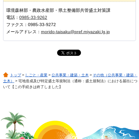
環境森林部・農政水産部・県土整備部共管盛土対策課
電話：
0985-33-9262
ファクス：0985-33-9272
メールアドレス：
morido-taisaku@pref.miyazaki.lg.jp
トップ
>
しごと・産業
>
公共事業・建築・土木
>
その他（公共事業・建築・
土木）
> 宅地造成及び特定盛土等規制法（通称：盛土規制法）における届出につ
いて【この手続きは終了しました】