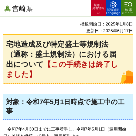
緊急・
宮崎県
災害情報
閲覧補助
検索
Language
メニュー
掲載開始日：2025年1月8日
更新日：2025年6月17日
宅地造成及び特定盛土等規制法
（通称：盛土規制法）における届
出について
【この手続きは終了し
ました】
対象：令和7年5月1日時点で施工中の工
事
令和
7年4月30日までに工事着手し、令和7年5月1日（運用開始
日）以降も継続して行う一定規模以上の