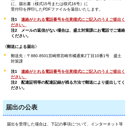
に、届出書（様式15号または様式16号）に
受付印を押印したPDFファイルを返信いたします。
注1
連絡がとれる電話番号を任意様式にご記入のうえご提出く
ださい。
注2
メール
の返信がない場合は、盛土対策課にお電話でご連絡
ください。
〈郵送による届出〉
郵送先：〒880₋8501宮崎県宮崎市橘通東2丁目10番1号
盛土
対策課
注1
連絡
がとれる電話番号を任意様式にご記入のうえご提出く
ださい。
注2
配達
証明等の配達記録が残る方法で郵送により提出してく
ださい。
届出の公表
届出を受理した場合は、下記の事項について、インターネット等