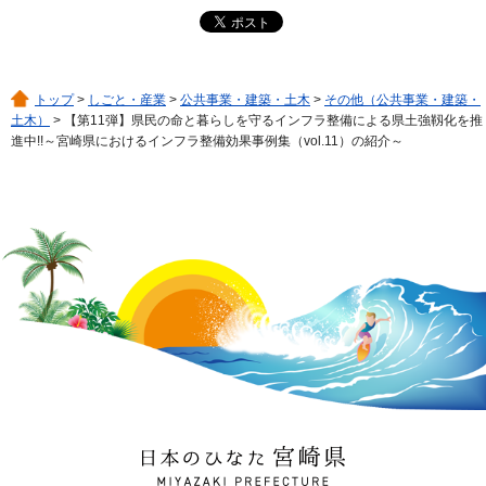
トップ
>
しごと・産業
>
公共事業・建築・土木
>
その他（公共事業・建築・
土木）
> 【第11弾】県民の命と暮らしを守るインフラ整備による県土強靱化を推
進中!!～宮崎県におけるインフラ整備効果事例集（vol.11）の紹介～
日本のひなた 宮崎県
MIYAZAKI PREFECTURE