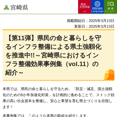
緊急・
宮崎県
災害情報
閲覧補助
検索
Language
メニュー
掲載開始日：2025年3月13日
更新日：2025年3月13日
【第11弾】県民の命と暮らしを守
るインフラ整備による県土強靱化
を推進中!!～宮崎県におけるイン
フラ整備効果事例集（vol.11）の
紹介～
本県では、県民の命と暮らしを守るため、「防災・減災、国土強靱
化のための5か年加速化対策」を計画的に進めることで、ストック効
果の高い社会資本を整備し、安心と希望を育む県土づくりを目指し
ます！
本事例集では、このような本県の取組を紹介します。