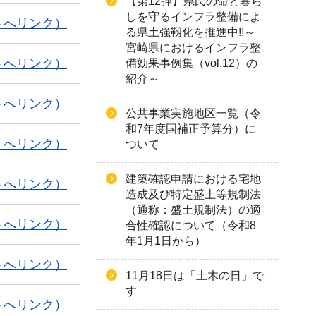
【第12弾】県民の命と暮ら
しを守るインフラ整備によ
トへリンク）
る県土強靱化を推進中!!～
宮崎県におけるインフラ整
トへリンク）
備効果事例集（vol.12）の
紹介～
トへリンク）
公共事業実施地区一覧（令
和7年度国補正予算分）に
トへリンク）
ついて
建築確認申請における宅地
トへリンク）
造成及び特定盛土等規制法
（通称：盛土規制法）の適
トへリンク）
合性確認について（令和8
年1月1日から）
トへリンク）
11月18日は「土木の日」で
す
トへリンク）