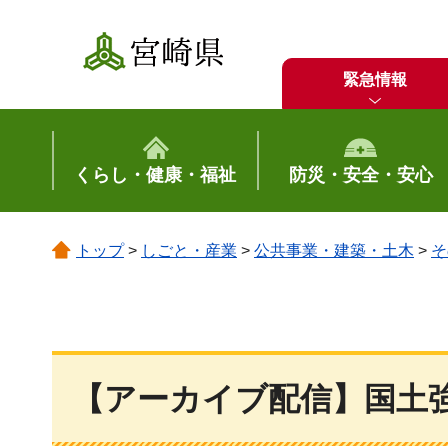
宮崎県
緊急情報
くらし・健康・福祉
防災・安全・安心
トップ
>
しごと・産業
>
公共事業・建築・土木
>
そ
【アーカイブ配信】国土