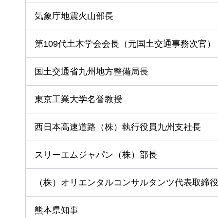
気象庁地震⽕⼭部⻑
第109代⼟⽊学会会⻑（元国⼟交通事務次官）
国⼟交通省九州地⽅整備局⻑
東京⼯業⼤学名誉教授
⻄⽇本⾼速道路（株）執⾏役員九州⽀社⻑
スリーエムジャパン（株）部⻑
（株）オリエンタルコンサルタンツ代表取締
熊本県知事