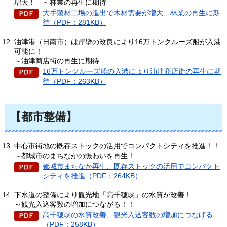
増大！
～
林業の再生に期待
大手製材工場の進出で木材需要が増大、林業の再生に期
待（PDF：281KB）
油津港（日南市）は岸壁の改良により16万トンクルーズ船が入港
可能に！
～油津商店街の再生に期待
16万トンクルーズ船の入港により油津商店街の再生に期
待（PDF：263KB）
【都市整備】
中心市街地の既存ストックの活用でコンパクトシティを推進！！
～都城市のまちなかの賑わいを再生！
都城市まちなか再生、既存ストックの活用でコンパクト
シティを推進（PDF：264KB）
下水道の整備により観光地「高千穂峡」の水質が改善！
～観光入込客数の増加につながる！！
高千穂峡の水質改善、観光入込客数の増加につなげる
（PDF：258KB）