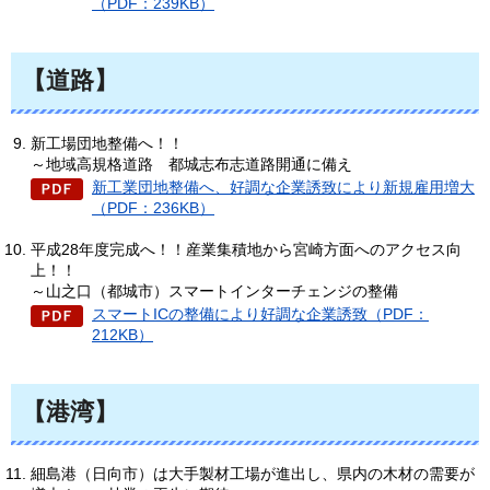
（PDF：239KB）
【道路】
新工場団地整備へ！！
～地域高規格道路
都
城志布志道路開通に備え
新工業団地整備へ、好調な企業誘致により新規雇用増大
（PDF：236KB）
平成28年度完成へ！！産業集積地から宮崎方面へのアクセス向
上！！
～山之口（都城市）スマートインターチェンジの整備
スマートICの整備により好調な企業誘致（PDF：
212KB）
【港湾】
細島港（日向市）は大手製材工場が進出し、県内の木材の需要が