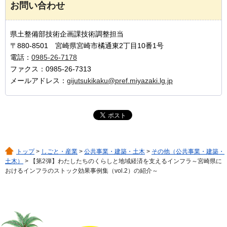
お問い合わせ
県土整備部技術企画課技術調整担当
〒880-8501 宮崎県宮崎市橘通東2丁目10番1号
電話：
0985-26-7178
ファクス：0985-26-7313
メールアドレス：
gijutsukikaku@pref.miyazaki.lg.jp
トップ
>
しごと・産業
>
公共事業・建築・土木
>
その他（公共事業・建築・
土木）
> 【第2弾】わたしたちのくらしと地域経済を支えるインフラ～宮崎県に
おけるインフラのストック効果事例集（vol.2）の紹介～