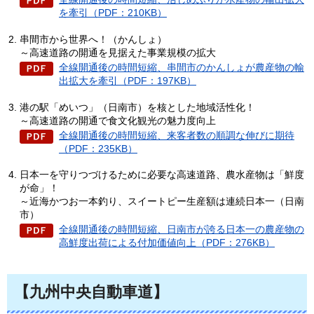
を牽引（PDF：210KB）
串間市から世界へ！（かんしょ）
～高速道路の開通を見据えた事業規模の拡大
全線開通後の時間短縮、串間市のかんしょが農産物の輸
出拡大を牽引（PDF：197KB）
港の駅「めいつ」（日南市）を核とした地域活性化！
～高速道路の開通で食文化観光の魅力度向上
全線開通後の時間短縮、来客者数の順調な伸びに期待
（PDF：235KB）
日本一を守りつづけるために必要な高速道路、農水産物は「鮮度
が命」！
～近海かつお一本釣り、スイートピー生産額は連続日本一（日南
市）
全線開通後の時間短縮、日南市が誇る日本一の農産物の
高鮮度出荷による付加価値向上（PDF：276KB）
【九州中央自動車道】