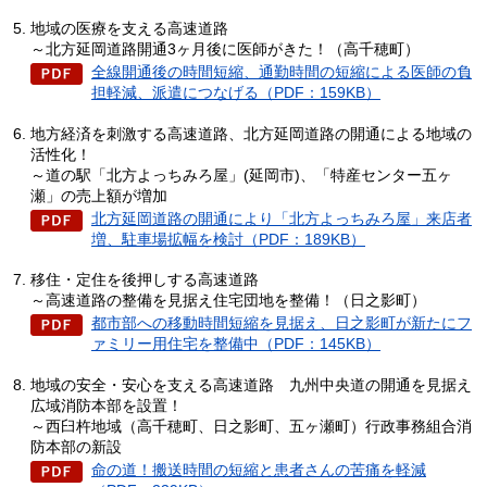
地域の医療を支える高速道路
～北方延岡道路開通3ヶ月後に医師がきた！（高千穂町）
全線開通後の時間短縮、通勤時間の短縮による医師の負
担軽減、派遣につなげる（PDF：159KB）
地方経済を刺激する高速道路、北方延岡道路の開通による地域の
活性化！
～道の駅「北方よっちみろ屋」(延岡市)、「特産センター五ヶ
瀬」の売上額が増加
北方延岡道路の開通により「北方よっちみろ屋」来店者
増、駐車場拡幅を検討（PDF：189KB）
移住・定住を後押しする高速道路
～高速道路の整備を見据え住宅団地を整備！（日之影町）
都市部への移動時間短縮を見据え、日之影町が新たにフ
ァミリー用住宅を整備中（PDF：145KB）
地域の安全・安心を支える高速道路
九
州中央道の開通を見据え
広域消防本部を設置！
～西臼杵地域（高千穂町、日之影町、五ヶ瀬町）行政事務組合消
防本部の新設
命の道！搬送時間の短縮と患者さんの苦痛を軽減