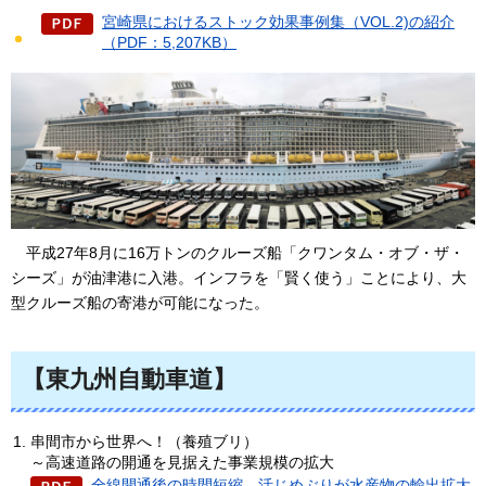
宮崎県におけるストック効果事例集（VOL.2)の紹介
（PDF：5,207KB）
平成27年
8月に16万トンのクルーズ船「クワンタム・オブ・ザ・
シーズ」が油津港に入港。インフラを「賢く使う」ことにより、大
型クルーズ船の寄港が可能になった。
【東九州自動車道】
串間市から世界へ！（養殖ブリ）
～高速道路の開通を見据えた事業規模の拡大
全線開通後の時間短縮、活じめぶりが水産物の輸出拡大