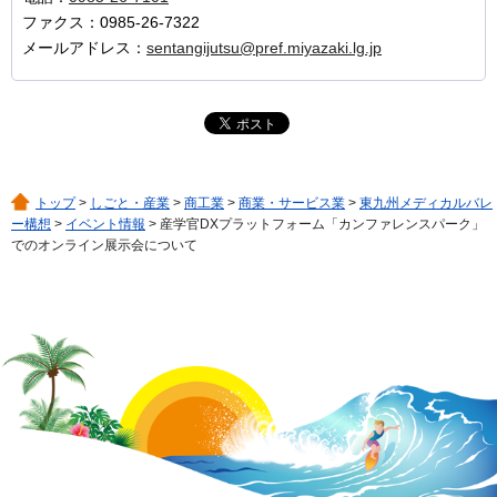
ファクス：0985-26-7322
メールアドレス：
sentangijutsu@pref.miyazaki.lg.jp
トップ
>
しごと・産業
>
商工業
>
商業・サービス業
>
東九州メディカルバレ
ー構想
>
イベント情報
> 産学官DXプラットフォーム「カンファレンスパーク」
でのオンライン展示会について