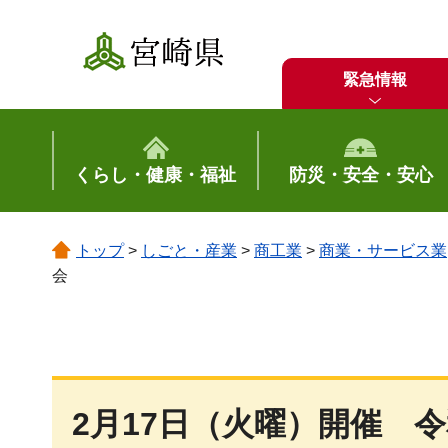
宮崎県
緊急情報
くらし・健康・福祉
防災・安全・安心
トップ
>
しごと・産業
>
商工業
>
商業・サービス業
会
2月17日（火曜）開催
令