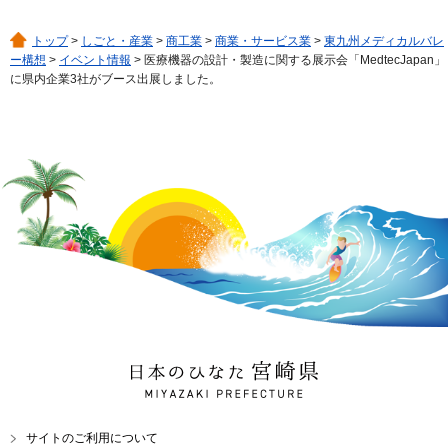
トップ
>
しごと・産業
>
商工業
>
商業・サービス業
>
東九州メディカルバレ
ー構想
>
イベント情報
> 医療機器の設計・製造に関する展示会「MedtecJapan」
に県内企業3社がブース出展しました。
日本のひなた 宮崎県
MIYAZAKI PREFECTURE
サイトのご利用について