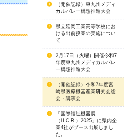
（開催記録）東九州メディ
カルバレー構想推進大会
県立延岡工業高等学校にお
ける出前授業の実施につい
て
2月17日（火曜）開催令和7
年度東九州メディカルバレ
ー構想推進大会
（開催記録）令和7年度宮
崎県医療機器産業研究会総
会・講演会
「国際福祉機器展
（H.C.R.）2025」に県内企
業4社がブース出展しまし
た。