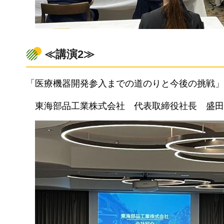
≪講演2≫
「医療機器開発参入までの道のりと今後の挑戦」
東海部品工業株式会社
代表取締役
社長
盛田