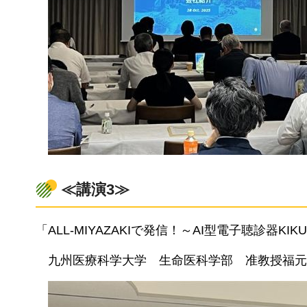
≪講演3≫
「ALL-MIYAZAKIで発信！～AI型電子聴診器KI
九州医療科学大学
生命医科
学部
准
教授福元