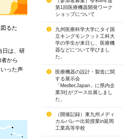
（参加者募集）令和8年度
第1回医療機器開発ワーク
ショップについて
を図るた
九州医療科学大学にタイ国
立キングモンクット工科大
学の学生が来日し、医療機
器などについて学びまし
当日は、研
た。
加者から
といった声
医療機器の設計・製造に関
する展示会
「MedtecJapan」に県内企
業3社がブース出展しまし
た。
（開催記録）東九州メディ
カルバレー出前授業in延岡
工業高等学校