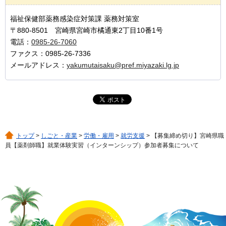
福祉保健部薬務感染症対策課 薬務対策室
〒880-8501 宮崎県宮崎市橘通東2丁目10番1号
電話：
0985-26-7060
ファクス：0985-26-7336
メールアドレス：
yakumutaisaku@pref.miyazaki.lg.jp
トップ
>
しごと・産業
>
労働・雇用
>
就労支援
> 【募集締め切り】宮崎県職
員【薬剤師職】就業体験実習（インターンシップ）参加者募集について