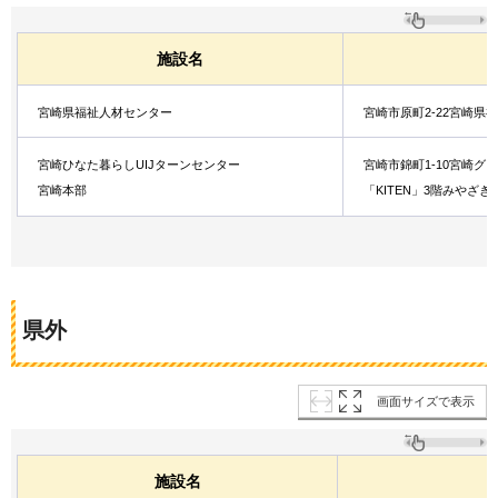
施設名
宮崎県福祉人材センター
宮崎市原町2-22宮崎県
宮崎ひなた暮らしUIJターンセンター
宮崎市錦町1-10宮崎グ
宮崎本部
「KITEN」3階
みやざき
県外
画面サイズで表示
施設名