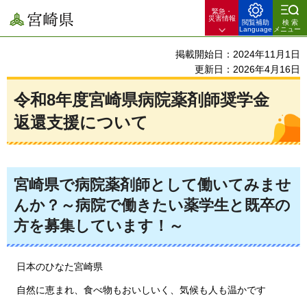
緊急・
宮崎県
災害情報
閲覧補助
検索
Language
メニュー
掲載開始日：2024年11月1日
更新日：2026年4月16日
令和8年度宮崎県病院薬剤師奨学金
返還支援について
宮崎県で病院薬剤師として働いてみませ
んか？～病院で働きたい薬学生と既卒の
方を募集しています！～
日本の
ひなた宮崎県
自然に
恵まれ、食べ物もおいしいく、気候も人も温かです