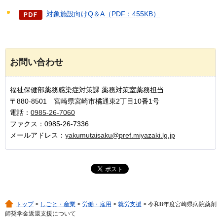
対象施設向けQ＆A（PDF：455KB）
お問い合わせ
福祉保健部薬務感染症対策課 薬務対策室薬務担当
〒880-8501 宮崎県宮崎市橘通東2丁目10番1号
電話：
0985-26-7060
ファクス：0985-26-7336
メールアドレス：
yakumutaisaku@pref.miyazaki.lg.jp
トップ
>
しごと・産業
>
労働・雇用
>
就労支援
> 令和8年度宮崎県病院薬剤
師奨学金返還支援について