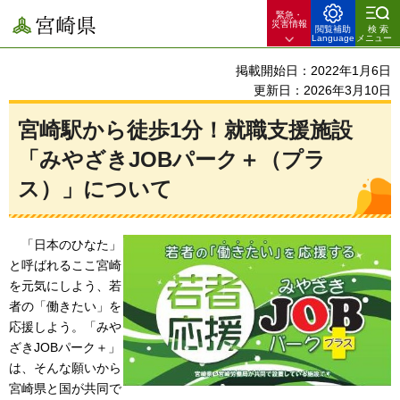
緊急・
宮崎県
災害情報
閲覧補助
検索
Language
メニュー
掲載開始日：2022年1月6日
更新日：2026年3月10日
宮崎駅から徒歩1分！就職支援施設
「みやざきJOBパーク＋（プラ
ス）」について
「日本のひなた」
と呼ばれるここ宮崎
を元気にしよう、若
者の「働きたい」を
応援しよう。「みや
ざきJOBパーク＋」
は、そんな願いから
宮崎県と国が共同で