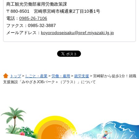
商工観光労働部雇用労働政策課
〒880-8501 宮崎県宮崎市橘通東2丁目10番1号
電話：
0985-26-7106
ファクス：0985-32-3887
メールアドレス：
koyorodoseisaku@pref.miyazaki.lg.jp
トップ
>
しごと・産業
>
労働・雇用
>
就労支援
> 宮崎駅から徒歩1分！就職
支援施設「みやざきJOBパーク＋（プラス）」について