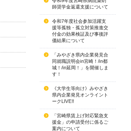
令和9年度宮崎県病院薬剤
師奨学金返還支援について
令和7年度社会参加活躍支
援等孤独・孤立対策推進交
付金の効果検証及び事後評
価結果について
「みやざき県内企業発見合
同就職説明会in宮崎！/in都
城！/in延岡！」を開催しま
す！
《大学生等向け》みやざき
県内企業発見オンライント
ークLIVE!!
「宮崎県賃上げ対応緊急支
援金」の申請受付に係るご
案内について