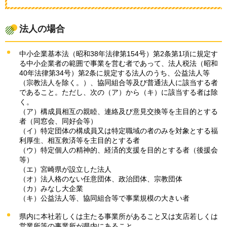
法人の場合
中小企業基本法（昭和38年法律第154号）第2条第1項に規定す
る中小企業者の範囲で事業を営む者であって、法人税法（昭和
40年法律第34号）第2条に規定する法人のうち、公益法人等
（宗教法人を除く。）、協同組合等及び普通法人に該当する者
であること。ただし、次の（ア）から（キ）に該当する者は除
く。
（ア）構成員相互の親睦、連絡及び意見交換等を主目的とする
者（同窓会、同好会等）
（イ）特定団体の構成員又は特定職域の者のみを対象とする福
利厚生、相互救済等を主目的とする者
（ウ）特定個人の精神的、経済的支援を目的とする者（後援会
等）
（エ）宮崎県が設立した法人
（オ）法人格のない任意団体、政治団体、宗教団体
（カ）みなし大企業
（キ）公益法人等、協同組合等で事業規模の大きい者
県内に本社若しくは主たる事業所があること又は支店若しくは
営業所等の事業所が県内にあること。