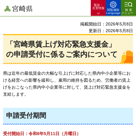
緊急・
宮崎県
災害情報
閲覧補助
検索
Language
メニュー
掲載開始日：2026年5月8日
更新日：2026年5月8日
「宮崎県賃上げ対応緊急支援金」
の申請受付に係るご案内について
県は近年の最低賃金の大幅な引上げに対応した県内中小企業等にお
ける経営への影響を緩和し、雇用の維持を図るため、労働者の賃上
げをおこなった県内中小企業等に対して、賃上げ対応緊急支援金を
支給します。
申請受付期間
受付開始日：令和8年5月11日（月曜日）