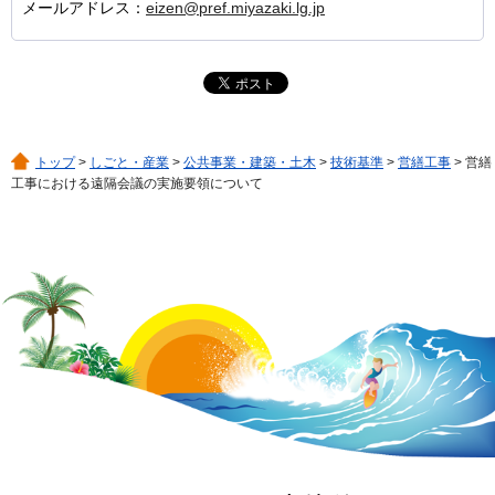
メールアドレス：
eizen@pref.miyazaki.lg.jp
トップ
>
しごと・産業
>
公共事業・建築・土木
>
技術基準
>
営繕工事
> 営繕
工事における遠隔会議の実施要領について