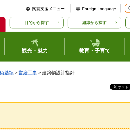
閲覧支援メニュー
Foreign Language
目的から探す
組織から探す
観光・魅力
教育・子育て
術基準
>
営繕工事
> 建築物設計指針