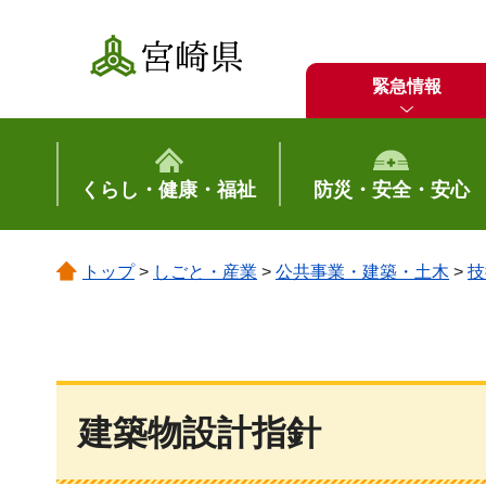
宮崎県
緊急情報
くらし・健康・福祉
防災・安全・安心
トップ
>
しごと・産業
>
公共事業・建築・土木
>
技
建築物設計指針