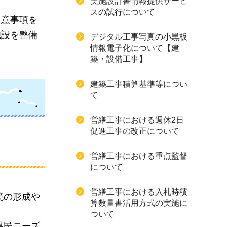
実施設計書情報提供サービ
スの試行について
留意事項を
施設を整備
デジタル工事写真の小黒板
情報電子化について【建
築・設備工事】
建築工事積算基準等につい
て
営繕工事における週休2日
促進工事の改正について
営繕工事における重点監督
について
営繕工事における入札時積
境の形成や
算数量書活用方式の実施に
ついて
県民ニーズ