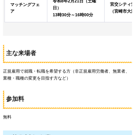
令和8年2月21日（土曜
宮交シティ
マッチングフェ
日）
ア
（宮崎市大淀4
13時30分～16時00分
主な来場者
正規雇用で就職・転職を希望する方（非正規雇用労働者、無業者、
業種・職種の変更を目指す方など）
参加料
無料