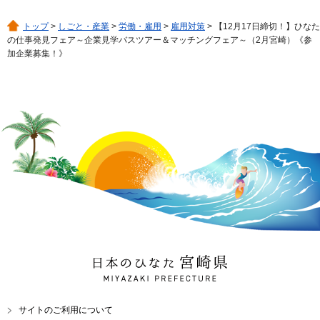
トップ
>
しごと・産業
>
労働・雇用
>
雇用対策
> 【12月17日締切！】ひなた
の仕事発見フェア～企業見学バスツアー＆マッチングフェア～（2月宮崎）《参
加企業募集！》
日本のひなた 宮崎県
MIYAZAKI PREFECTURE
サイトのご利用について