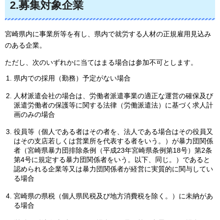
2.募集対象企業
宮崎県内に事業所等を有し、県内で就労する人材の正規雇用見込み
のある企業。
ただし、次のいずれかに当てはまる場合は参加不可とします。
県内での採用（勤務）予定がない場合
人材派遣会社の場合は、労働者派遣事業の適正な運営の確保及び
派遣労働者の保護等に関する法律（労働派遣法）に基づく求人計
画のみの場合
役員等（個人である者はその者を、法人である場合はその役員又
はその支店若しくは営業所を代表する者をいう。）が暴力団関係
者（宮崎県暴力団排除条例（平成23年宮崎県条例第18号）第2条
第4号に規定する暴力団関係者をいう。以下、同じ。）であると
認められる企業等又は暴力団関係者が経営に実質的に関与してい
る場合
宮崎県の県税（個人県民税及び地方消費税を除く。）に未納があ
る場合