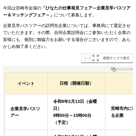
今回は宮崎市会場の
「ひなたの仕事発見フェア～企業見学バスツア
ー＆マッチングフェア～」
について募集します。
企業見学バスツアーの訪問先企業については、事務局にて選定させ
ていただきます。その際、合同企業説明会にご参加いただく企業の
皆様にも、個別に御協力をお願いする場合がございますので、あら
かじめ御了承ください。
画面サイズで表示
日程（開催日順）
イベント
令和8年2月13日（金曜
日）
宮崎市内に
企業見学バスツ
アー
9時00分～15時00分
る企業
（予定）