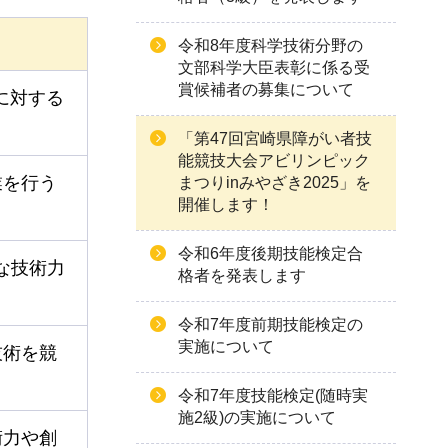
令和8年度科学技術分野の
文部科学大臣表彰に係る受
賞候補者の募集について
に対する
「第47回宮崎県障がい者技
能競技大会アビリンピック
業を行う
まつりinみやざき2025」を
開催します！
令和6年度後期技能検定合
な技術力
格者を発表します
令和7年度前期技能検定の
実施について
技術を競
令和7年度技能検定(随時実
施2級)の実施について
術力や創