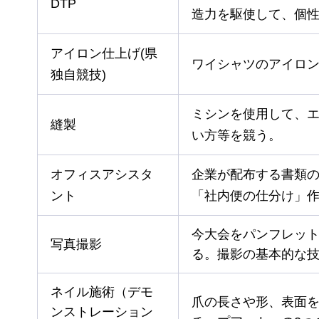
DTP
造力を駆使して、個
アイロン仕上げ(県
ワイシャツのアイロ
独自競技)
ミシンを使用して、
縫製
い方等を競う。
オフィスアシスタ
企業が配布する書類
ント
「社内便の仕分け」
今大会をパンフレッ
写真撮影
る。撮影の基本的な
ネイル施術（デモ
爪の長さや形、表面
ンストレーション