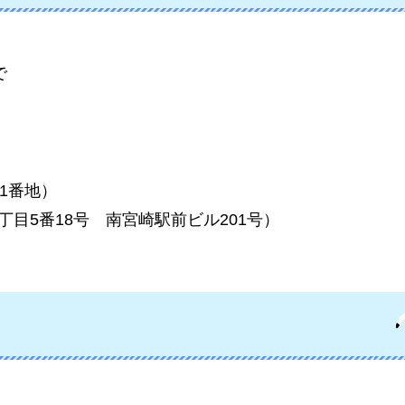
で
1番地）
目5番18号
南
宮崎駅前ビル201号）