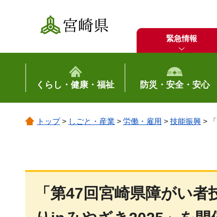
宮崎県
緊急情報
くらし・健康・福祉
防災・安全・安心
トップ
>
しごと・産業
>
労働・雇用
>
技能振興
> 
「第47回宮崎県障がい