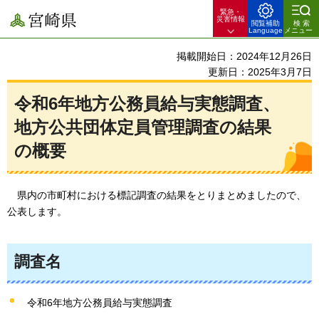
緊急・
宮崎県
災害情報
閲覧補助
検索
Language
メニュー
掲載開始日：2024年12月26日
更新日：2025年3月7日
令和6年地方公務員給与実態調査、
地方公共団体定員管理調査の結果
の概要
県内の
市町村における標記調査の結果をとりまとめましたので、
公表します。
調査名
令和6年地方公務員給与実態調査