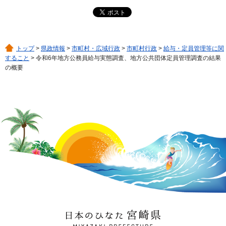
トップ
>
県政情報
>
市町村・広域行政
>
市町村行政
>
給与・定員管理等に関
すること
> 令和6年地方公務員給与実態調査、地方公共団体定員管理調査の結果
の概要
日本のひなた 宮崎県